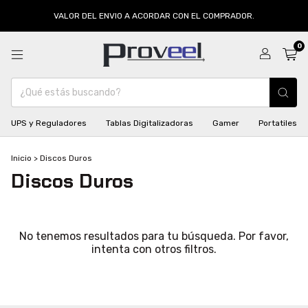
VALOR DEL ENVIO A ACORDAR CON EL COMPRADOR.
0
UPS y Reguladores
Tablas Digitalizadoras
Gamer
Portatiles
Inicio
>
Discos Duros
Discos Duros
No tenemos resultados para tu búsqueda. Por favor,
intenta con otros filtros.