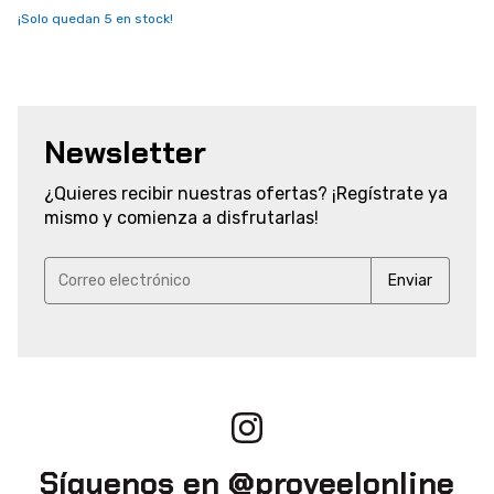
¡Solo quedan
5
en stock!
Potencia pico:
1500VA
Autonomía máxima de la batería:
191 s
Newsletter
Características generales
¿Quieres recibir nuestras ofertas? ¡Regístrate ya
mismo y comienza a disfrutarlas!
Marca
APC
Línea
Back-UPS Pro
Modelo
BR1500M2-LM
Color
Negro
Modelo detallado
BR1500M2-LM
Síguenos en @proveelonline