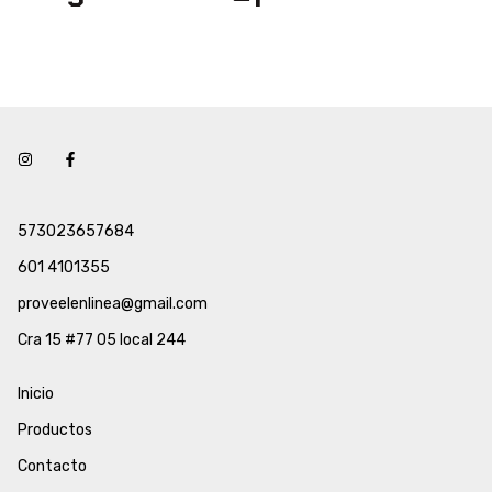
Especificaciones
Tipos de producto
UPS
Tipo de UPS
Interactiva
Rango de estabilización de
5%
salida
573023657684
Interfaces de comunicación
USB
601 4101355
proveelenlinea@gmail.com
Cantidad de tomas
10
Cra 15 #77 05 local 244
Cantidad de puertos USB
2
Inicio
Productos
Batería
Contacto