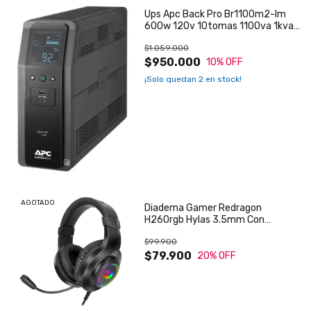
Ups Apc Back Pro Br1100m2-lm
600w 120v 10tomas 1100va 1kva
1000va
$1.059.000
$950.000
10
% OFF
¡Solo quedan
2
en stock!
AGOTADO
Diadema Gamer Redragon
H260rgb Hylas 3.5mm Con
Micrófono
$99.900
$79.900
20
% OFF