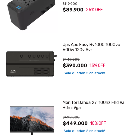
$119.900
$89.900
25
% OFF
Ups Apc Easy Bv1000 1000va
600w 120v Avr
$449.000
$390.000
13
% OFF
¡Solo quedan
2
en stock!
Monitor Dahua 27' 100hz Fhd Va
Hdmi Vga
$499.000
$449.000
10
% OFF
¡Solo quedan
2
en stock!